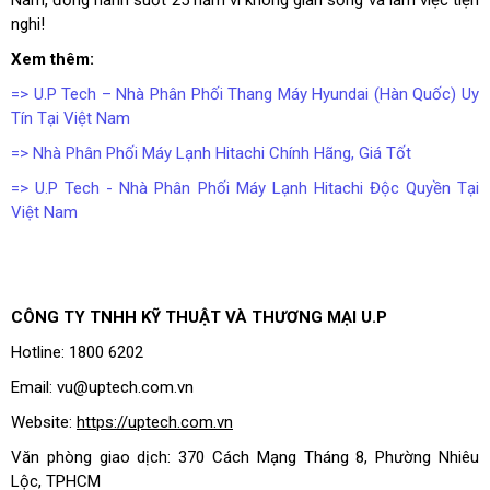
Nam, đồng hành suốt 25 năm vì không gian sống và làm việc tiện
nghi!
Xem thêm:
=>
U.P Tech – Nhà Phân Phối Thang Máy Hyundai (Hàn Quốc) Uy
Tín Tại Việt Nam
=>
Nhà Phân Phối Máy Lạnh Hitachi Chính Hãng, Giá Tốt
=>
U.P Tech - Nhà Phân Phối Máy Lạnh Hitachi Độc Quyền Tại
Việt Nam
CÔNG TY TNHH KỸ THUẬT VÀ THƯƠNG MẠI U.P
Hotline: 1800 6202
Email: vu@uptech.com.vn
Website:
https://uptech.com.vn
Văn phòng giao dịch: 370 Cách Mạng Tháng 8, Phường Nhiêu
Lộc, TPHCM