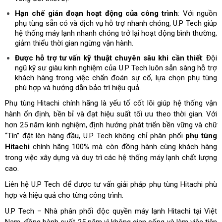
Hạn chế gián đoạn hoạt động của công trình
: Với nguồn
phụ tùng sẵn có và dịch vụ hỗ trợ nhanh chóng, U.P Tech giúp
hệ thống máy lạnh nhanh chóng trở lại hoạt động bình thường,
giảm thiểu thời gian ngừng vận hành.
Được hỗ trợ tư vấn kỹ thuật chuyên sâu khi cần thiết
: Đội
ngũ kỹ sư giàu kinh nghiệm của U.P Tech luôn sẵn sàng hỗ trợ
khách hàng trong việc chẩn đoán sự cố, lựa chọn phụ tùng
phù hợp và hướng dẫn bảo trì hiệu quả.
Phụ tùng Hitachi chính hãng là yếu tố cốt lõi giúp hệ thống vận
hành ổn định, bền bỉ và đạt hiệu suất tối ưu theo thời gian. Với
hơn 25 năm kinh nghiệm, định hướng phát triển bền vững và chữ
“Tín” đặt lên hàng đầu, U.P Tech không chỉ phân phối
phụ tùng
Hitachi
chính hãng 100% mà còn đồng hành cùng khách hàng
trong việc xây dựng và duy trì các hệ thống máy lạnh chất lượng
cao.
Liên hệ U.P Tech để được tư vấn giải pháp phụ tùng Hitachi phù
hợp và hiệu quả cho từng công trình.
U.P Tech – Nhà phân phối độc quyền máy lạnh Hitachi tại Việt