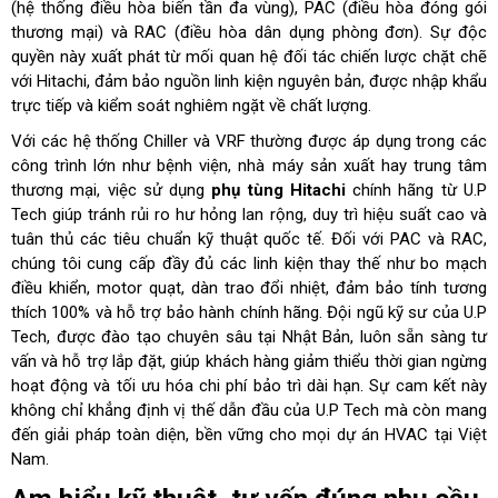
(hệ thống điều hòa biến tần đa vùng), PAC (điều hòa đóng gói
thương mại) và RAC (điều hòa dân dụng phòng đơn). Sự độc
quyền này xuất phát từ mối quan hệ đối tác chiến lược chặt chẽ
với Hitachi, đảm bảo nguồn linh kiện nguyên bản, được nhập khẩu
trực tiếp và kiểm soát nghiêm ngặt về chất lượng.
Với các hệ thống Chiller và VRF thường được áp dụng trong các
công trình lớn như bệnh viện, nhà máy sản xuất hay trung tâm
thương mại, việc sử dụng
phụ tùng Hitachi
chính hãng từ U.P
Tech giúp tránh rủi ro hư hỏng lan rộng, duy trì hiệu suất cao và
tuân thủ các tiêu chuẩn kỹ thuật quốc tế. Đối với PAC và RAC,
chúng tôi cung cấp đầy đủ các linh kiện thay thế như bo mạch
điều khiển, motor quạt, dàn trao đổi nhiệt, đảm bảo tính tương
thích 100% và hỗ trợ bảo hành chính hãng. Đội ngũ kỹ sư của U.P
Tech, được đào tạo chuyên sâu tại Nhật Bản, luôn sẵn sàng tư
vấn và hỗ trợ lắp đặt, giúp khách hàng giảm thiểu thời gian ngừng
hoạt động và tối ưu hóa chi phí bảo trì dài hạn. Sự cam kết này
không chỉ khẳng định vị thế dẫn đầu của U.P Tech mà còn mang
đến giải pháp toàn diện, bền vững cho mọi dự án HVAC tại Việt
Nam.