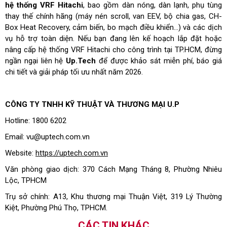
hệ thống VRF Hitachi
, bao gồm dàn nóng, dàn lạnh, phụ tùng
thay thế chính hãng (máy nén scroll, van EEV, bộ chia gas, CH-
Box Heat Recovery, cảm biến, bo mạch điều khiển…) và các dịch
vụ hỗ trợ toàn diện. Nếu bạn đang lên kế hoạch lắp đặt hoặc
nâng cấp hệ thống VRF Hitachi cho công trình tại TP.HCM, đừng
ngần ngại liên hệ
Up.Tech
để được khảo sát miễn phí, báo giá
chi tiết và giải pháp tối ưu nhất năm 2026.
CÔNG TY TNHH KỸ THUẬT VÀ THƯƠNG MẠI U.P
Hotline: 1800 6202
Email: vu@uptech.com.vn
Website:
https://uptech.com.vn
Văn phòng giao dịch: 370 Cách Mạng Tháng 8, Phường Nhiêu
Lộc, TPHCM
Trụ sở chính: A13, Khu thương mại Thuận Việt, 319 Lý Thường
Kiệt, Phường Phú Thọ, TPHCM.
CÁC TIN KHÁC