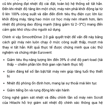
cũ khi phòng đạt nhiệt độ cài đặt, toàn bộ hệ thống sẽ tắt hẳn.
Đến khi nhiệt độ tăng lên một chút, máy nén phải khởi động lại từ
0 lên 100% công suất và dẫn đến đỉnh tiêu thụ điện cực lớn lúc
khởi động máy, tăng hao mòn cơ học máy nén nhanh hơn, làm
nhiệt độ phòng dao động mạnh (tăng giảm từ 2–3°C) mang đến
cảm giác khó chịu cho người sử dụng.
Chính vì vậy SmoothDrive 2.0 giải quyết triệt để vấn đề này bằng
cách
giữ máy nén luôn chạy ở mức công suất thấp, mượt mà
thay vì tắt hẳn. Kết quả thực tế được chứng minh qua các thử
nghiệm và chứng nhận Eurovent:
Giảm tiêu thụ năng lượng lên đến 39% ở chế độ part-load (tải
thấp – chiếm phần lớn thời gian vận hành thực tế)
Giảm đáng kể số lần bật/tắt máy nén giúp tăng tuổi thọ thiết
bị
Nhiệt độ phòng ổn định hơn, mang lại sự thoải mái liên tục
Giảm tiếng ồn và rung động khi vận hành
Công nghệ giám sát nhiệt và điều chỉnh tần số máy nén Scroll
của Hitachi hỗ trợ giám sát nhiệt độ chính xác thông qua hệ