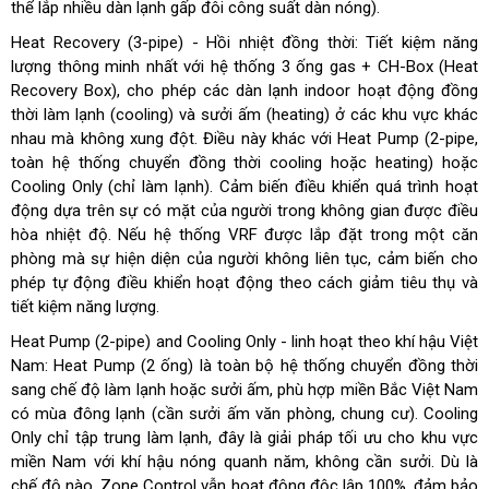
thể lắp nhiều dàn lạnh gấp đôi công suất dàn nóng).
Heat Recovery (3-pipe) - Hồi nhiệt đồng thời: Tiết kiệm năng
lượng thông minh nhất với hệ thống 3 ống gas + CH-Box (Heat
Recovery Box), cho phép các dàn lạnh indoor hoạt động đồng
thời làm lạnh (cooling) và sưởi ấm (heating) ở các khu vực khác
nhau mà không xung đột. Điều này khác với Heat Pump (2-pipe,
toàn hệ thống chuyển đồng thời cooling hoặc heating) hoặc
Cooling Only (chỉ làm lạnh). Cảm biến điều khiển quá trình hoạt
động dựa trên sự có mặt của người trong không gian được điều
hòa nhiệt độ. Nếu hệ thống VRF được lắp đặt trong một căn
phòng mà sự hiện diện của người không liên tục, cảm biến cho
phép tự động điều khiển hoạt động theo cách giảm tiêu thụ và
tiết kiệm năng lượng.
Heat Pump (2-pipe) and Cooling Only - linh hoạt theo khí hậu Việt
Nam: Heat Pump (2 ống) là toàn bộ hệ thống chuyển đồng thời
sang chế độ làm lạnh hoặc sưởi ấm, phù hợp miền Bắc Việt Nam
có mùa đông lạnh (cần sưởi ấm văn phòng, chung cư). Cooling
Only chỉ tập trung làm lạnh, đây là giải pháp tối ưu cho khu vực
miền Nam với khí hậu nóng quanh năm, không cần sưởi. Dù là
chế độ nào, Zone Control vẫn hoạt động độc lập 100%, đảm bảo