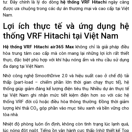
tư. Đây chính là lý do dòng
hệ thống VRF Hitachi
ngày càng
được ưa chuộng trong các dự án thương mại và cao cấp tại Việt
Nam.
Lợi ích thực tế và ứng dụng hệ
thống VRF Hitachi tại Việt Nam
Hệ thống VRF Hitachi air365 Max
không chỉ là giải pháp điều
hòa trung tâm cao cấp mà còn mang lại những lợi ích rất thiết
thực, đặc biệt phù hợp với khí hậu nóng ẩm và nhu cầu sử dụng
đa dạng tại Việt Nam.
Nhờ công nghệ SmoothDrive 2.0 và hiệu suất cao ở chế độ tải
thấp (part-load – chiếm phần lớn thời gian chạy thực tế), hệ
thống giúp giảm đáng kể lượng điện tiêu thụ. Nhiều dự án thực tế
tại Việt Nam ghi nhận mức tiết kiệm điện hơn so với các hệ
thống VRF đời cũ hoặc điều hòa thông thường. Đồng thời giảm
lượng khí thải CO₂ góp phần vào mục tiêu xanh và bền vững cho
tòa nhà.
Nhiệt độ phòng luôn ổn định, không còn tình trạng lúc lạnh quá,
lúc nóng đột ngột. Tiếng ồn vận hành cực thấp (nhờ thiết kế Top