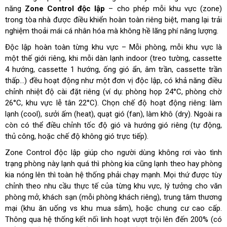
năng
Zone Control độc lập
– cho phép mỗi khu vực (zone)
trong tòa nhà được điều khiển hoàn toàn riêng biệt, mang lại trải
nghiệm thoải mái cá nhân hóa mà không hề lãng phí năng lượng.
Độc lập hoàn toàn từng khu vực – Mỗi phòng, mỗi khu vực là
một thế giới riêng, khi mỗi dàn lạnh indoor (treo tường, cassette
4 hướng, cassette 1 hướng, ống gió ẩn, âm trần, cassette trần
thấp…) đều hoạt động như một đơn vị độc lập, có khả năng điều
chỉnh nhiệt độ cài đặt riêng (ví dụ: phòng họp 24°C, phòng chờ
26°C, khu vực lễ tân 22°C). Chọn chế độ hoạt động riêng: làm
lạnh (cool), sưởi ấm (heat), quạt gió (fan), làm khô (dry). Ngoài ra
còn có thể điều chỉnh tốc độ gió và hướng gió riêng (tự động,
thủ công, hoặc chế độ không gió trực tiếp).
Zone Control độc lập giúp cho người dùng không rơi vào tình
trạng phòng này lạnh quá thì phòng kia cũng lạnh theo hay phòng
kia nóng lên thì toàn hệ thống phải chạy mạnh. Mọi thứ được tùy
chỉnh theo nhu cầu thực tế của từng khu vực, lý tưởng cho văn
phòng mở, khách sạn (mỗi phòng khách riêng), trung tâm thương
mại (khu ăn uống vs khu mua sắm), hoặc chung cư cao cấp.
Thông qua hệ thống kết nối linh hoạt vượt trội lên đến 200% (có