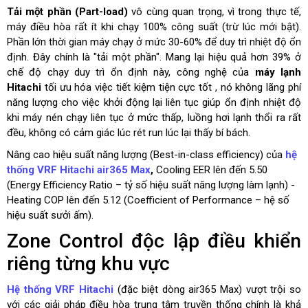
Tải một phần (Part-load)
vô cùng quan trọng, vì trong thực tế,
máy điều hòa rất ít khi chạy 100% công suất (trừ lúc mới bật).
Phần lớn thời gian máy chạy ở mức 30-60% để duy trì nhiệt độ ổn
định. Đây chính là "tải một phần". Mang lại hiệu quả hơn 39% ở
chế độ chạy duy trì ổn định này, công nghệ của
máy lạnh
Hitachi
tối ưu hóa việc
tiết kiệm tiện cực tốt
, nó không lãng phí
năng lượng cho việc khởi động lại liên tục giúp ổn định nhiệt độ
khi máy nén chạy liên tục ở mức thấp, luồng hơi lạnh thổi ra rất
đều, không có cảm giác lúc rét run lúc lại thấy bí bách.
Nâng cao hiệu suất năng lượng (Best-in-class efficiency) của
hệ
thống VRF Hitachi air365 Max
,
Cooling EER lên đến 5.50
(Energy Efficiency Ratio – tỷ số hiệu suất năng lượng làm lạnh) -
Heating COP lên đến 5.12 (Coefficient of Performance – hệ số
hiệu suất sưởi ấm).
Zone Control độc lập điều khiển
riêng từng khu vực
Hệ thống VRF Hitachi
(đặc biệt dòng air365 Max) vượt trội so
với các giải pháp điều hòa trung tâm truyền thống chính là khả