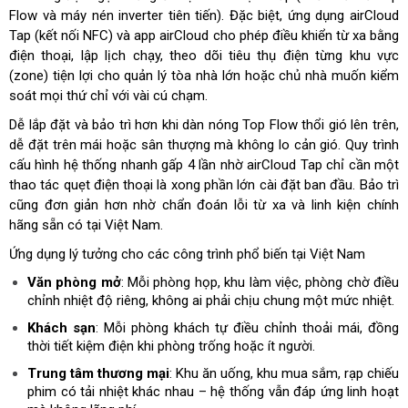
Flow và máy nén inverter tiên tiến). Đặc biệt, ứng dụng
airCloud
Tap (kết nối NFC) và app airCloud cho phép điều khiển từ xa bằng
điện thoại, lập lịch chạy, theo dõi tiêu thụ điện từng khu vực
(zone) tiện lợi cho quản lý tòa nhà lớn hoặc chủ nhà muốn kiểm
soát mọi thứ chỉ với vài cú chạm.
Dễ lắp đặt và bảo trì hơn khi dàn nóng Top Flow thổi gió lên trên,
dễ đặt trên mái hoặc sân thượng mà không lo cản gió. Quy trình
cấu hình hệ thống nhanh gấp 4 lần nhờ airCloud Tap chỉ cần một
thao tác quẹt điện thoại là xong phần lớn cài đặt ban đầu. Bảo trì
cũng đơn giản hơn nhờ chẩn đoán lỗi từ xa và linh kiện chính
hãng sẵn có tại Việt Nam.
Ứng dụng lý tưởng cho các công trình phổ biến tại Việt Nam
Văn phòng mở
: Mỗi phòng họp, khu làm việc, phòng chờ điều
chỉnh nhiệt độ riêng, không ai phải chịu chung một mức nhiệt.
Khách sạn
: Mỗi phòng khách tự điều chỉnh thoải mái, đồng
thời tiết kiệm điện khi phòng trống hoặc ít người.
Trung tâm thương mại
: Khu ăn uống, khu mua sắm, rạp chiếu
phim có tải nhiệt khác nhau – hệ thống vẫn đáp ứng linh hoạt