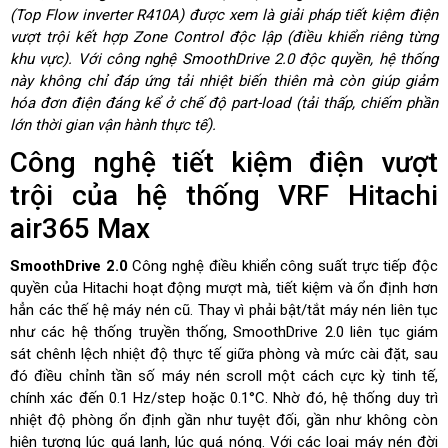
(Top Flow inverter R410A) được xem là giải pháp tiết kiệm điện
vượt trội kết hợp Zone Control độc lập (điều khiển riêng từng
khu vực). Với công nghệ SmoothDrive 2.0 độc quyền, hệ thống
này không chỉ đáp ứng tải nhiệt biến thiên mà còn giúp giảm
hóa đơn điện đáng kể ở chế độ part-load (tải thấp, chiếm phần
lớn thời gian vận hành thực tế).
Công nghệ tiết kiệm điện vượt
trội của hệ thống VRF Hitachi
air365 Max
SmoothDrive 2.0
Công nghệ điều khiển công suất trực tiếp độc
quyền của Hitachi hoạt động mượt mà, tiết kiệm và ổn định hơn
hẳn các thế hệ máy nén cũ.
Thay vì phải bật/tắt máy nén liên tục
như các hệ thống truyền thống, SmoothDrive 2.0 liên tục giám
sát chênh lệch nhiệt độ thực tế giữa phòng và mức cài đặt, sau
đó điều chỉnh tần số máy nén scroll một cách cực kỳ tinh tế,
chính xác đến 0.1 Hz/step hoặc 0.1°C. Nhờ đó, hệ thống duy trì
nhiệt độ phòng ổn định gần như tuyệt đối, gần như không còn
hiện tượng lúc quá lạnh, lúc quá nóng. Với các loại máy nén đời