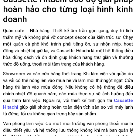
hoàn hảo cho từng loại hình kinh
doanh
Quán cafe - Nhà hàng: Thiết kế âm trần gọn gàng, duy trì tính
thẩm mỹ và không phá vỡ concept decor của kiến trúc sư.
Chạy
một quán cà phê khó tránh phải tiếng ồn, sự nhộn nhịp, hoạt
động và nhiệt bị giữ lại, và Cassette Hitachi là một hệ thống điều
hòa đúng cách và ổn định giúp khách hàng thư giãn và thưởng
thức đồ uống, thoải mái tâm trạng của khách hàng.
Showroom và các cửa hàng thời trang: Khi
làm việc với quần áo
và vải có thể nóng lên vào mùa hè và làm mọi thứ ngột ngạt. Cửa
hàng thì lạnh vào mùa đông. Nếu không có hệ thống để điều
chỉnh nhiệt độ quanh năm, các mùa thực sự sẽ ảnh hưởng đến
quá trình làm việc. Ngoài ra, với thiết kế tinh gọn thì
Cassette
Hitachi
giúp g
iải phóng hoàn toàn diện tích sàn so với máy lạnh
tủ đứng, tối ưu không gian trưng bày sản phẩm.
Văn phòng làm việc:
Có một môi trường văn phòng thoải mái là
điều thiết yếu, và hệ thống lưu thông không khí mà ban quản lý