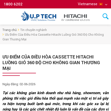
Vietnamese
1800 6202
Trang chủ
Tin chuyên nghành
Ưu Điểm Của Điều Hòa Cassette Hitachi Luồng Gió 360 Độ Cho Không
Gian Thương Mại
ƯU ĐIỂM CỦA ĐIỀU HÒA CASSETTE HITACHI
LUỒNG GIÓ 360 ĐỘ CHO KHÔNG GIAN THƯƠNG
MẠI
Ngày đăng: 02-06-2026
Tại các không gian kinh doanh như nhà hàng, showroom, văn
phòng thì việc gió điều hòa thổi quá mạnh vào một vị trí sẽ gây
ra hiện tượng buốt lạnh quá mức, trong khi các góc xa lại bị
nóng hay là các góc chết nhiệt độ luôn là vấn đề của các đơn vị