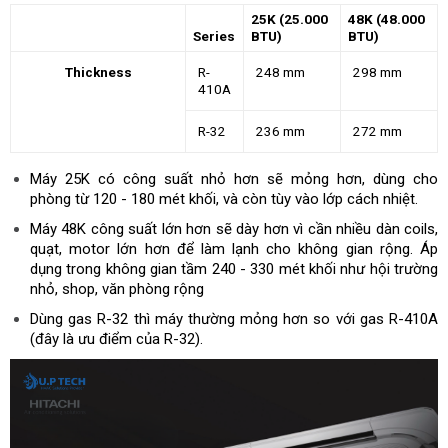
25K (25.000
48K (48.000
Series
BTU)
BTU)
Thickness
R-
248 mm
298 mm
410A
R-32
236 mm
272 mm
Máy 25K có công suất nhỏ hơn sẽ mỏng hơn, dùng cho
phòng từ 120 - 180 mét khối, và còn tùy vào lớp cách nhiệt.
Máy 48K công suất lớn hơn sẽ dày hơn vì cần nhiều dàn coils,
quạt, motor lớn hơn để làm lạnh cho không gian rộng. Áp
dụng trong không gian tầm 240 - 330 mét khối như hội trường
nhỏ, shop, văn phòng rộng
Dùng gas R-32 thì máy thường mỏng hơn so với gas R-410A
(đây là ưu điểm của R-32).