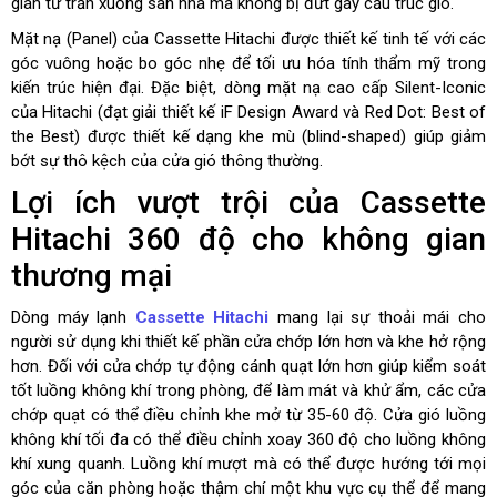
gian từ trần xuống sàn nhà mà không bị đứt gãy cấu trúc gió.
Mặt nạ (Panel) của Cassette Hitachi được thiết kế tinh tế với các
góc vuông hoặc bo góc nhẹ để tối ưu hóa tính thẩm mỹ trong
kiến trúc hiện đại. Đặc biệt, dòng mặt nạ cao cấp Silent-Iconic
của Hitachi (đạt giải thiết kế iF Design Award và Red Dot: Best of
the Best) được thiết kế dạng khe mù (blind-shaped) giúp giảm
bớt sự thô kệch của cửa gió thông thường.
Lợi ích vượt trội của Cassette
Hitachi 360 độ cho không gian
thương mại
Dòng máy lạnh
Cassette Hitachi
mang lại sự thoải mái cho
người sử dụng khi thiết kế phần c
ửa chớp lớn hơn và khe hở rộng
hơn. Đối với cửa chớp tự động cánh quạt lớn hơn giúp kiểm soát
tốt luồng không khí trong phòng, để làm mát và khử ẩm, các cửa
chớp quạt có thể điều chỉnh khe mở từ 35-60 độ. Cửa gió luồng
không khí tối đa có thể điều chỉnh xoay 360 độ cho luồng không
khí xung quanh. Luồng khí mượt mà có thể được hướng tới mọi
góc của căn phòng hoặc thậm chí một khu vực cụ thể để mang