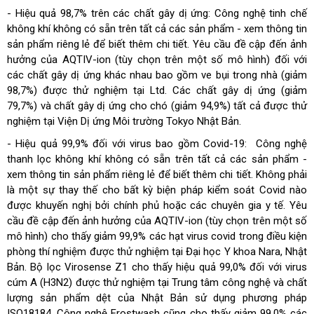
- Hiệu quả 98,7% trên các chất gây dị ứng: Công nghệ tinh chế
không khí không có sẵn trên tất cả các sản phẩm - xem thông tin
sản phẩm riêng lẻ để biết thêm chi tiết. Yêu cầu đề cập đến ảnh
hưởng của AQTIV-ion (tùy chọn trên một số mô hình) đối với
các chất gây dị ứng khác nhau bao gồm ve bụi trong nhà (giảm
98,7%) được thử nghiệm tại Ltd. Các chất gây dị ứng (giảm
79,7%) và chất gây dị ứng cho chó (giảm 94,9%) tất cả được thử
nghiệm tại Viện Dị ứng Môi trường Tokyo Nhật Bản.
- Hiệu quả 99,9% đối với virus bao gồm Covid-19: Công nghệ
thanh lọc không khí không có sẵn trên tất cả các sản phẩm -
xem thông tin sản phẩm riêng lẻ để biết thêm chi tiết. Không phải
là một sự thay thế cho bất kỳ biện pháp kiểm soát Covid nào
được khuyến nghị bởi chính phủ hoặc các chuyên gia y tế. Yêu
cầu đề cập đến ảnh hưởng của AQTIV-ion (tùy chọn trên một số
mô hình) cho thấy giảm 99,9% các hạt virus covid trong điều kiện
phòng thí nghiệm được thử nghiệm tại Đại học Y khoa Nara, Nhật
Bản. Bộ lọc Virosense Z1 cho thấy hiệu quả 99,0% đối với virus
cúm A (H3N2) được thử nghiệm tại Trung tâm công nghệ và chất
lượng sản phẩm dệt của Nhật Bản sử dụng phương pháp
ISO18184. Công nghệ Frostwash cũng cho thấy giảm 99,0% các