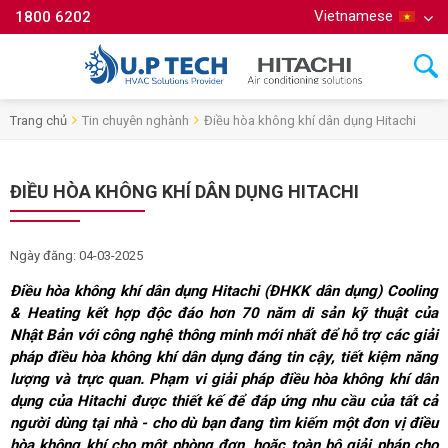
Vietnamese
1800 6202
Trang chủ
Tin chuyên nghành
Điều hòa không khí dân dụng Hitachi
ĐIỀU HÒA KHÔNG KHÍ DÂN DỤNG HITACHI
Ngày đăng: 04-03-2025
Điều hòa không khí dân dụng Hitachi (ĐHKK dân dụng) Cooling
& Heating kết hợp độc đáo hơn 70 năm di sản kỹ thuật của
Nhật Bản với công nghệ thông minh mới nhất để hỗ trợ các giải
pháp điều hòa không khí dân dụng đáng tin cậy, tiết kiệm năng
lượng và trực quan. Phạm vi giải pháp điều hòa không khí dân
dụng của Hitachi được thiết kế để đáp ứng nhu cầu của tất cả
người dùng tại nhà - cho dù bạn đang tìm kiếm một đơn vị điều
hòa không khí cho một phòng đơn, hoặc toàn bộ giải pháp cho