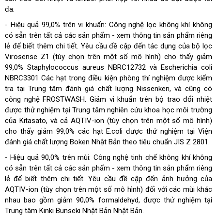
đa:
- Hiệu quả 99,0% trên vi khuẩn: Công nghệ lọc không khí không
có sẵn trên tất cả các sản phẩm - xem thông tin sản phẩm riêng
lẻ để biết thêm chi tiết. Yêu cầu đề cập đến tác dụng của bộ lọc
Virosense Z1 (tùy chọn trên một số mô hình) cho thấy giảm
99,0% Staphylococcus aureus NBRC12732 và Escherichia coli
NBRC3301 Các hạt trong điều kiện phòng thí nghiệm được kiểm
tra tại Trung tâm đánh giá chất lượng Nissenken, và cũng có
công nghệ FROSTWASH. Giảm vi khuẩn trên bộ trao đổi nhiệt
được thử nghiệm tại Trung tâm nghiên cứu khoa học môi trường
của Kitasato, và cả AQTIV-ion (tùy chọn trên một số mô hình)
cho thấy giảm 99,0% các hạt E.coli được thử nghiệm tại Viện
đánh giá chất lượng Boken Nhật Bản theo tiêu chuẩn JIS Z 2801.
- Hiệu quả 90,0% trên mùi: Công nghệ tinh chế không khí không
có sẵn trên tất cả các sản phẩm - xem thông tin sản phẩm riêng
lẻ để biết thêm chi tiết. Yêu cầu đề cập đến ảnh hưởng của
AQTIV-ion (tùy chọn trên một số mô hình) đối với các mùi khác
nhau bao gồm giảm 90,0% formaldehyd, được thử nghiệm tại
Trung tâm Kinki Bunseki Nhật Bản Nhật Bản.