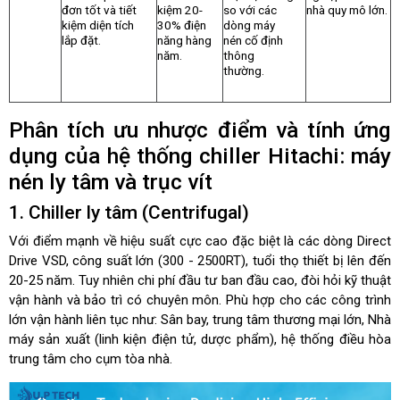
đơn tốt và tiết
kiệm 20-
so với các
nhà quy mô lớn.
kiệm diện tích
30% điện
dòng máy
lắp đặt.
năng hàng
nén cố định
năm.
thông
thường.
Phân tích ưu nhược điểm và tính ứng
dụng của hệ thống chiller Hitachi: máy
nén ly tâm và trục vít
1. Chiller ly tâm (Centrifugal)
Với điểm mạnh về hiệu suất cực cao đặc biệt là các dòng Direct
Drive VSD, công suất lớn (300 - 2500RT), tuổi thọ thiết bị lên đến
20-25 năm. Tuy nhiên chi phí đầu tư ban đầu cao, đòi hỏi kỹ thuật
vận hành và bảo trì có chuyên môn. Phù hợp cho các công trình
lớn vận hành liên tục như: Sân bay, trung tâm thương mại lớn, Nhà
máy sản xuất (linh kiện điện tử, dược phẩm), hệ thống điều hòa
trung tâm cho cụm tòa nhà.