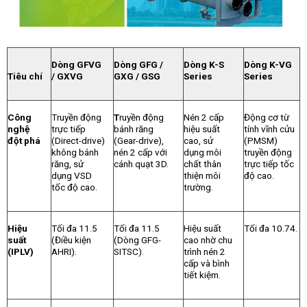
Dòng GFVG
Dòng GFG /
Dòng K-S
Dòng K-VG
Tiêu chí
/ GXVG
GXG / GSG
Series
Series
Công
Truyền động
T
ruyền động
Nén 2 cấp
Động cơ từ
nghệ
trực tiếp
bánh răng
hiệu suất
tính vĩnh cửu
đột phá
(Direct-drive)
(Gear-drive),
cao, sử
(PMSM)
không bánh
nén 2 cấp với
dụng môi
truyền động
răng, sử
cánh quạt 3D.
chất thân
trực tiếp tốc
dụng VSD
thiện môi
độ cao.
tốc độ cao.
trường.
Hiệu
Tối đa 11.5
Tối đa 11.5
Hiệu suất
Tối đa 10.74.
suất
(Điều kiện
(Dòng GFG-
cao nhờ chu
(IPLV)
AHRI).
SITSC).
trình nén 2
cấp và bình
tiết kiệm.