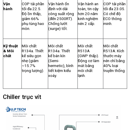
Vận
COP tải phần
Vận hành ổn
Vận hành an
COP tải phần
hành
tối đa 22.5.
định với dải
toàn, tin cậy
tối đa 23.05.
Độ ồn thấp,
công suất rộng
hơn 20 năm
Có chế độ
giảm 66%
(đến 2500RT).
kinh nghiệm
ECO thông
phụ tùng hao
Chống lướt
nén 2 cấp.
minh.
mòn.
(surge) tốt.
Kỹ thuật
Môi chất
Môi chất
Môi chất
Môi chất
& Môi
R134a. Thiết
R134a. Thiết
R513A
R513A. Kích
chất
kế siêu gọn
kế bán kín
(GWP thấp).
thước máy
nhẹ (giảm
(Semi-
Động cơ làm
nén chỉ bằng
~15.7%
hermetic), bình
mát bằng
40% loại
trọng lượng).
tiết kiệm kiểu
môi chất
truyền thống.
xoáy.
lạnh.
Chiller trục vít