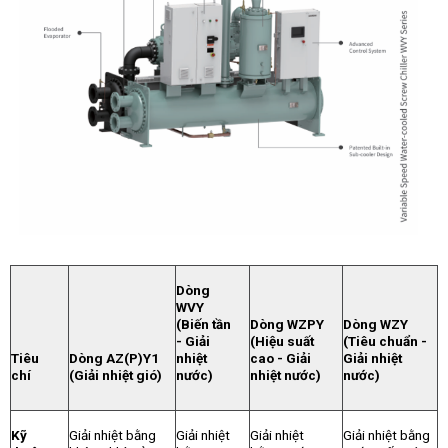
Dòng
WVY
(Biến tần
Dòng WZPY
Dòng WZY
- Giải
(Hiệu suất
(Tiêu chuẩn -
Tiêu
Dòng AZ(P)Y1
nhiệt
cao - Giải
Giải nhiệt
chí
(Giải nhiệt gió)
nước)
nhiệt nước)
nước)
Kỹ
Giải nhiệt bằng
Giải nhiệt
Giải nhiệt
Giải nhiệt bằng