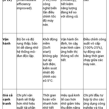
efficiency
công
tiết kiệm
improved).
nghệ biến
năng lượng
tần điều
đáng kể so
chỉnh tốc
với dòng cũ.
độ máy
nén.
Vận
Độ ồn và độ
Khởi động
Vận hành ổn
Điều chỉnh công
hành
rung thấp; bảo
mềm
định, tin cậy,
suất vô cấp
trì dễ dàng nhờ
(Soft
màn hình cảm
(100%-25%),
hệ thống mô-
start)
ứng hiển thị
tự động cân
đun độc lập.
không gây
thông số chi
bằng thời gian
sụt áp
tiết.
chạy giữa các
lưới điện;
máy nén.
kiểm soát
nhiệt độ
chính xác
±0.5°C.
Giá cả
Chi phí vận
Thời gian
Hiệu quả kinh
Chi phí đầu tư
cạnh
hành sẽ thấp
hoàn vốn
tế cao hơn
hợp lý cho các
tranh
hơn nhờ hiệu
nhanh hơn
nhờ giảm tiêu
ứng dụng công
suất tải phần
nhờ tiết
thụ điện năng
nghiệp và tòa