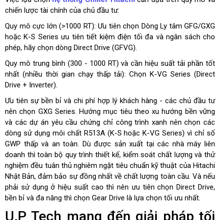
chiến lược tài chính của chủ đầu tư:
Quy mô cực lớn (>1000 RT): Ưu tiên chọn Dòng Ly tâm GFG/GXG
hoặc K-S Series ưu tiên tiết kiệm điện tối đa và ngân sách cho
phép, hãy chọn dòng Direct Drive (GFVG).
Quy mô trung bình (300 - 1000 RT) và cần hiệu suất tải phần tốt
nhất (nhiều thời gian chạy thấp tải): Chọn K-VG Series (Direct
Drive + Inverter).
Ưu tiên sự bền bỉ và chi phí hợp lý khách hàng - các chủ đầu tư
nên chọn GXG Series. Hướng mục tiêu theo xu hướng bền vững
và các dự án yêu cầu chứng chỉ công trình xanh nên chọn các
dòng sử dụng môi chất R513A (K-S hoặc K-VG Series) vì chỉ số
GWP thấp và an toàn. Dù được sản xuất tại các nhà máy liên
doanh thì toàn bộ quy trình thiết kế, kiểm soát chất lượng và thử
nghiệm đều tuân thủ nghiêm ngặt tiêu chuẩn kỹ thuật của Hitachi
Nhật Bản, đảm bảo sự đồng nhất về chất lượng toàn cầu. Và nếu
phải sử dụng ở hiệu suất cao thì nên ưu tiên chọn Direct Drive,
bền bỉ và đa năng thì chọn Gear Drive là lựa chọn tối ưu nhất.
U.P Tech mang đến giải pháp tối